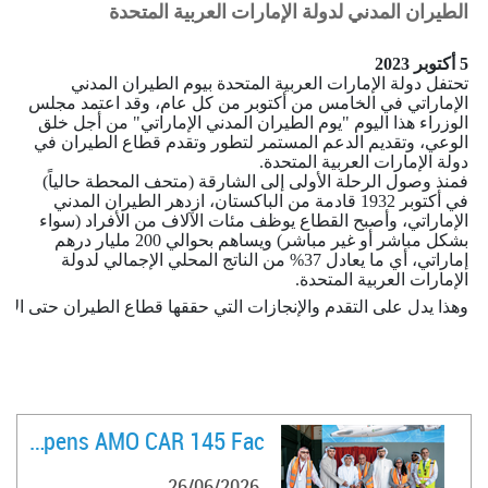
الطيران المدني لدولة الإمارات العربية المتحدة
5 أكتوبر 2023
تحتفل دولة الإمارات العربية المتحدة بيوم الطيران المدني
الإماراتي في الخامس من أكتوبر من كل عام، وقد اعتمد مجلس
الوزراء هذا اليوم "يوم الطيران المدني الإماراتي" من أجل خلق
الوعي، وتقديم الدعم المستمر لتطور وتقدم
قطاع
الطيران في
دولة الإمارات العربية المتحدة.
فمنذ وصول الرحلة الأولى إلى الشارقة (متحف المحطة حالياً)
في أكتوبر 1932 قادمة من الباكستان، ازدهر
الطيران المدني
الإماراتي،
وأصبح القطاع يوظف مئات الآلاف من ا
لأفراد
(سواء
بشكل مباشر أو غير مباشر) ويساهم بحوالي 200 مليار درهم
إماراتي، أي ما يعادل 37% من الناتج المحلي الإجمالي لدولة
الإمارات العربية المتحدة.
وهذا يدل على التقدم والإنجازات التي حققها قطاع الطيران حتى الآن،
كما يصادف اليوم إطلاق مبادرة مستقبل الطيران بأيدي إماراتية
بالتعاون مع الهيئة العامة للطيران المدني في دولة الإمارات
العربية المتحدة، والتي ستركز على تقديم الوعي الشامل في
مجال الطيران، وتعريف الطلبة الإماراتيين بالتخصصات والوظائف
FlyVaayu Opens AMO CAR 145 Fac ..
المتوفرة في المجال. وسيتم توجيههم أيضًا إلى المؤسسات
المتخصصة حيث يمكنهم من الدراسة والتخصص في المجال.
26/06/2026