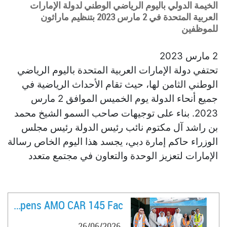
الخيمة الدولي باليوم الرياضي الوطني لدولة الإمارات
العربية المتحدة في 2 مارس 2023 بتنظيم ماراثون
للموظفين
2
مارس 2023
تحتفي دولة الإمارات العربية المتحدة باليوم الرياضي
الوطني الثامن لها، حيث تقام الأحداث الرياضية في
جميع أنحاء الدولة يوم الخميس الموافق 2 مارس
2023.
بناء على توجيهات صاحب السمو الشيخ محمد
بن راشد آل مكتوم نائب رئيس الدولة رئيس مجلس
الوزراء حاكم إمارة دبي، يجسد هذا اليوم الخاص رسالة
الإمارات
لتعزيز
الوحدة والتعاون في مجتمع متعدد
(#UAEUniteUs)
الثقافات
. وسيسلط هذا الحدث تفاعل
القطاع الرياضي مع روح الوحدة الوطنية التي تسود
.
الدولة
FlyVaayu Opens AMO CAR 145 Fac ..
وأعرب الشيخ المهندس سالم بن سلطان بن صقر
26/06/2026