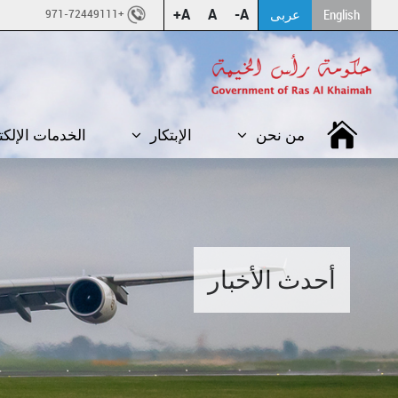
A+
A
A-
English
عربى
+971-72449111
من نحن
الإبتكار
الخدمات الإلكت
أحدث الأخبار