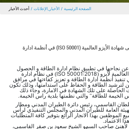
الصفحة الرئيسية
الأخبار_الإعلانات
أحدث الأخبار
دائرة الطيران المدني رأس الخيمة تحصل على شهادة الأيزو العالمية (ISO 50001) في أنظمة ادارة
عن نجاحها في تطبيق نظام ادارة الطاقة و الحصول
ISO 50001:2018
عالمية لأيزو (
) في نظام ادارة
ي تنفيذ أنظمة ادارة الطاقة و تعزيز كفاءتها في مرافق
 لترشيد الطاقة و الحفاظ على استدامتها، وذلك تكون
ت الحاصلة على تلك الشهادة في الامارة، وجاء ذلك
الخيمة للطاقة" والتي نظمتها بلدية راس الخيمة.
طان القاسمي، رئيس دائرة الطيران المدني ومطار
يئة العامة للطيران المدني والمجلس التنفيذي لرأس
ع الموظفبن بهذا الانجار الرائع بتوفير كافة المتطلبات
ذا الاعتماد.
ة لأهنئ صاحب السمو الشيخ سعود بن صقر القاسمي،