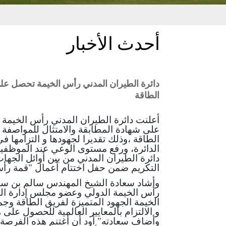
أحدث الأخبار
الطاقة
أعلنت دائرة الطيران المدني رأس الخيمة 
على شهادة المطابقة والامتثال للمواصفة ال
الطاقة ،وذلك تقديرا لجهودها و التزامها ف
الدائرة، ورفع مستوى الوعي عند الموظفين
دائرة الطيران المدني من بين أوائل الجها
التكريم ضمن حفل اختتام أعمال "قمة رأس 
وأشاد سعادة الشيخ المهندس سالم بن سل
رأس الخيمة الدولي وعضو مجلس إدارة اله
الخيمة الجهود المتميزة لفريق الطاقة وجمي
و الالتزام بالمعايير العالمية للحصول على ه
وأضاف سعادته" أود أن أغتنم هذه الفرص