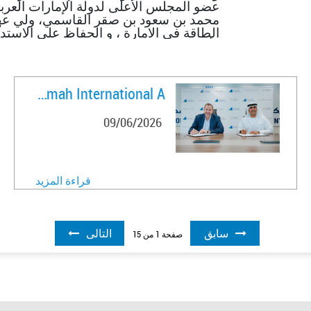
عضو المجلس الأعلى لدولة الإمارات العر
محمد بن سعود بن صقر القاسمي، ولي عهد 
الطاقة في الامارة ، و الحفاظ على الاستدا
رأس الخيمة."
Ras Al Khaimah International A ..
09/06/2026
قراءة المزيد
سابق
التالى
صفحة
1
من
15