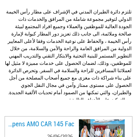
تلتزم دائرة الطيران المدني في الإشراف على مطار رأس الخيمة
الدولي لتوفير مجموعة شاملة من المرافق والخدمات ذات
الجودة العالية للموظفين والعملاء وجميع افراد المجتمع لبيئة
صالحة وملائمة، الى جانب ذلك تعزيز دور المطار كبوابة لإمارة
رأس الخيمة ، والحفاظ على نوعية الخدمات وفقا لأعلى المعايير
الدولية من المرافق العامة والراحة والأمن والسلامة، من خلال
التطوير المستمر للبنية التحتية والابتكار التقني والتدريب المهني
للموظفين، وذلك، لضمان الحصول على خدمات مميزة لا مثيل لها
لعملائنا المسافرين للراحة والسلامة في السفر. وتحرص
الدائرة
على بناء شراكة ذات مغزى مع جميع أصحاب المصلحة من أجل
الحصول على مستوى ممتاز وآمن في مجال النقل الجوي
والطيران، والتي تمكنها من الصمود أمام تحديات الألفية الجديدة
.
مع التركيز على الأهداف التالية :
·
تحقيق وتجاوز متطلبات وتوقعات العملاء من خلال متابعة
وقياس الأداء باستمرار.
·
مراجعة جودة أهدافنا وتحقيقها من خلال الاستعراضات الإدارية
FlyVaayu Opens AMO CAR 145 Fac ..
الدورية.
26/06/2026
·
التحسين المستمر من خلال العمل والمحافظة على نظام