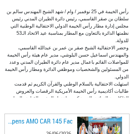
رأس الخيمة في 25 نوفمبر / وام / شهد الشيخ المهندس سالم بن
سلطان بن صقر القاسمي، رئيس دائرة الطيران المدني رئيس
مجلس إدارة مطار رأس الخيمة الدولي الاحتفالية الوطنية التي
نظمتها الدائرة بالتعاون مع المطار بمناسبة عيد الاتحاد الـ53
.
للدولة
وحضر الاحتفالية الشيخ صقر بن عمر بن عبدالله القاسمي،
والمهندس اسماعيل حسن البلوشي، مدير عام هيئة رأس الخيمة
للمواصلات القائم باعمال مدير عام دائرة الطيران المدني وعدد
من المسئولين والشخصيات وموظفي الدائرة ومطار رأس الخيمة
.
الدولي
استهلت الاحتفالية بالسلام الوطني والقرآن الكريم ثم قدمت
طالبات أكاديمية رأس الخيمة الأمريكية الرقصات والعروض
الفلكلورية التراثية، التي عكست اعتزاز النشء بالقيادة والوطن
والموروث الشعبي وفرحتهم بهذه المناسبة الوطنية، فيما قدمت
فرقة الشاعر الحربية الأهازيج التراثية، وشاركت فرقة موسيقى
FlyVaayu Opens AMO CAR 145 Fac ..
شرطة رأس الخيمة بعض من الفواصل والاستعراضات الوطنية
.
واختمت الاحتفالية بتقديم المسرحية الوطنية
26/06/2026