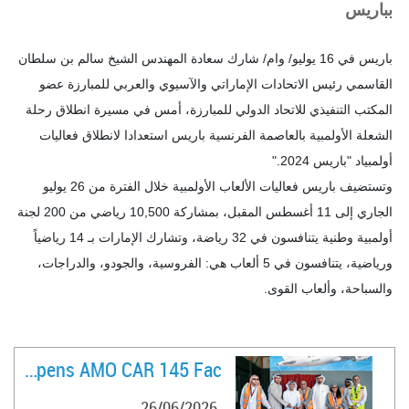
بباريس
باريس في 16 يوليو/ وام/ شارك سعادة المهندس الشيخ سالم بن سلطان
القاسمي رئيس الاتحادات الإماراتي والآسيوي والعربي للمبارزة عضو
المكتب التنفيذي للاتحاد الدولي للمبارزة، أمس في مسيرة انطلاق رحلة
الشعلة الأولمبية بالعاصمة الفرنسية باريس استعدادا لانطلاق فعاليات
أولمبياد "باريس 2024
".
وتستضيف باريس فعاليات الألعاب الأولمبية خلال الفترة من 26 يوليو
الجاري إلى 11 أغسطس المقبل، بمشاركة 10,500 رياضي من 200 لجنة
أولمبية وطنية يتنافسون في 32 رياضة، وتشارك الإمارات بـ 14 رياضياً
ورياضية، يتنافسون في 5 ألعاب هي: الفروسية، والجودو، والدراجات،
والسباحة، وألعاب القوى
.
وانطلقت الشعلة الأولمبية في مسيرة على مدار يومين، في ختام موكب
الاحتفالات بالعيد الوطني لفرنسا، حيث قطعت مسافة 60 كلم وحملها
FlyVaayu Opens AMO CAR 145 Fac ..
540 شخصاً
.
وأعرب سعادة المهندس الشيخ سالم بن سلطان القاسمي عن سعادته
26/06/2026