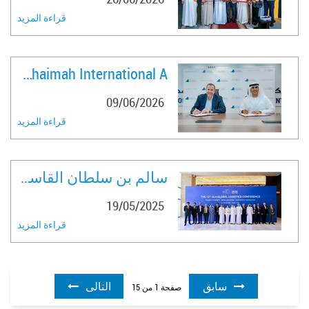
بالمشاركة في هذه الاحتفالية التي تقام قبيل انطلاق دورة الألعاب
قراءة المزيد
الأولمبية، حيث تم توجيه الدعوة لسعادته بصفته رئيس الاتحاد الآسيوي
عضو المكتب التنفيذي للاتحاد الدولي للمبارزة، متمنيا التوفيق لفرنسا في
استضافة هذا الحدث الأولمبي الكبير، والنجاح والسداد لبعثة الإمارات
Ras Al Khaimah International A ..
المشاركة في الأولمبياد
.
https://www.wam.ae/ar/article/b46vdac
09/06/2026
قراءة المزيد
سالم بن سلطان القاسمي يشهد انط ..
19/05/2025
قراءة المزيد
سابق
التالى
صفحة
1
من
15