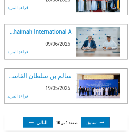
.
تطور صناعة الطيران وتعزيز مكانتها على المستوى الدولي
قراءة المزيد
وشدد على التزام دائرة الطيران المدني في رأس الخيمة
بالاستمرار في تعزيز الشراكات وتبادل الخبرات مع مختلف الدول
والشركات العاملة في هذا القطاع معتبرا أن هذا الحدث البارزيعد
Ras Al Khaimah International A ..
بمثابة منصة مثالية للتواصل والتعاون بين كافة المعنيين بصناعة
.
09/06/2026
الطيران في المنطقة والعالم
قراءة المزيد
سالم بن سلطان القاسمي يشهد انط ..
19/05/2025
قراءة المزيد
سابق
التالى
صفحة
1
من
15