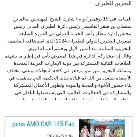
البحرين للطيران
المنامة في 15 نوفمبر / وام / شارك الشيخ المهندس سالم بن
سلطان بن صقر القاسمي رئيس دائرة الطيران المدني رئيس
مجلس إدارة مطار رأس الخيمة الدولي فى الدورة السابعة
لمعرض البحرين الدولي للطيران 2024 الذى استضافته العاصمة
.
البحرينية المنامة منذ أمس الأول ويختتم أعماله اليوم
وقال إن مشاركة الدائرة في هذا المعرض تأتي في إطار ما تشهده
العلاقات الثنائية المشتركة بين دولة الإمارات العربية المتحدة
ومملكة البحرين من نمو مزدهر في كافة المجالات وعلى مختلف
الأصعدة بفضل من الله ثم قيادة بلدينا الحكيمة التي ساهمت في
بناء جسور الأخوة والمحبة والمودة وتطوير الأعمال المشتركة
والمشاركة في الفعاليات العالمية التي يستضيفها البلدان في
.
مختلف القطاعات وأهمها صناعة الطيران والنقل وغيرها
وأشاد الشيخ المهندس سالم بن سلطان بن صقر القاسمي بالنجاح
الذي حقق معرض البحرين الدولي للطيران في استقطابه لكبرى
FlyVaayu Opens AMO CAR 145 Fac ..
الشركات العالمية ذات الصلة بصناعة الطيران بمختلف قطاعاتها
المدنية والعسكرية معربا عن تقديره العميق لدعوة المشاركة في
26/06/2026
هذا الحدث البارز، مؤكداً على أهمية مثل هذه المعارض في دعم