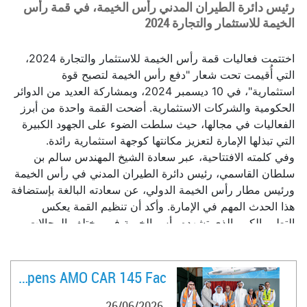
رئيس دائرة الطيران المدني رأس الخيمة، في قمة رأس
الخيمة للاستثمار والتجارة 2024
اختتمت فعاليات قمة رأس الخيمة للاستثمار والتجارة 2024،
التي أُقيمت تحت شعار "دفع رأس الخيمة لتصبح قوة
استثمارية"، في 10 ديسمبر 2024، و
بمشاركة العديد
من الدوائر
الحكومية والشركات الاستثمارية. أضحت القمة واحدة من أبرز
الفعاليات في مجالها، حيث سلطت الضوء على الجهود الكبيرة
التي تبذلها الإمارة لتعزيز مكانتها كوجهة استثمارية رائدة
.
وفي كلمته الافتتاحية، عبر سعادة الشيخ المهندس سالم بن
سلطان القاسمي، رئيس دائرة الطيران المدني في رأس الخيمة
ورئيس مطار رأس الخيمة الدولي، عن سعادته البالغة بإستضافة
هذا الحدث المهم في الإمارة. وأكد أن تنظيم القمة يعكس
التطور الكبير الذي تشهده رأس الخيمة في مختلف المجالات،
ويعزز من مكانتها كوجهة استراتيجية للاستثمار
.
وأشار سعادته إلى القطاعات الاستراتيجية التي تحظى بأولوية
في رأس الخيمة، بهدف جذب الاستثمارات ودفع النمو
FlyVaayu Opens AMO CAR 145 Fac ..
الاقتصادي. وأوضح أن الحكومة تبذل جهودًا حثيثة لتطوير
26/06/2026
المشاريع الفندقية، وإنشاء بيئة أعمال جاذبة، وزيادة أعداد