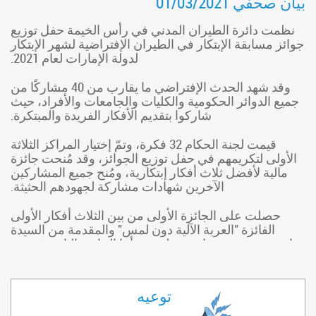
بيان صحفي 01/03/2021
نظمت دائرة الطيران المدني في رأس الخيمة حفل توزيع
جوائز مسابقة الإبتكار في الطيران الإفتراضية لشهر الإبتكار
لدولة الإمارات لعام 2021.
وقد شهد الحدث الإفتراضي ما يقارب من 40 مشاركًا من
جميع الدوائر الحكومية والكليات والجامعات والأفراد، حيث
شاركوا بتقديم الأفكار الفريدة والمبتكرة.
قيمت لجنة الحكام 32 فكرة، وتمّ إختيار المراكز الثلاثة
الأولى لتكريمهم في حفل توزيع الجوائز، وقد مُنحت جائزة
مالية لأفضل ثلاث أفكار إبتكارية، ومُنح جميع المشاركين
الآخرين شهادات مشاركة لجهودهم الحثيثة.
حصلت على الجائزة الأولى من بين الثلاث أفكار الأولى
الفائزة "العربة الآلية دون لمس" والمقدمة من السيدة
عائشة نجيب من جامعة بولتون، وأما الجائزة الثانية فذهبت
إلى "جهاز مراقبة العوائق" والمقدمة من السيد فينوغوبال
باسكاران من مطار رأس الخيمة الدولي، وذهبت الجائزة
الثالثة إلى "نظام الرادار متعدد المهام" والمقدمة من السيد
توعيه
محمد شان من مطار رأس الخيمة الدولي أيضًا..